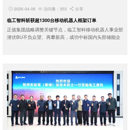
2026-04-08
访问量：353
分享



临工智科斩获超1300台移动机器人框架订单
正值集团战略调整关键节点，临工智科移动机器人事业部
潜伏BU不负众望、再攀新高，成功中标国内头部储能企
业框架采购订单。