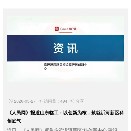
2026-03-27
访问量：494
分享



《人民网》报道山东临工：以创新为核，筑就沂河新区科
创底气
近日，《人民网》聚焦临沂沂河新区“科创新中心”建设，