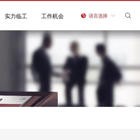
实力临工
工作机会
语言选择

