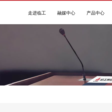
走进临工
融媒中心
产品中心