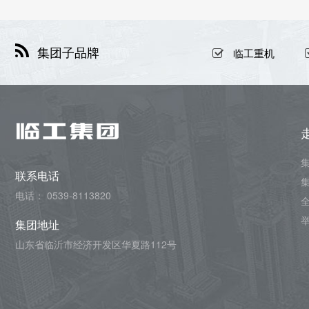
集团子品牌
临工重机
联系电话
电话：
0539-8113820
集团地址
山东省临沂市经济开发区华夏路112号