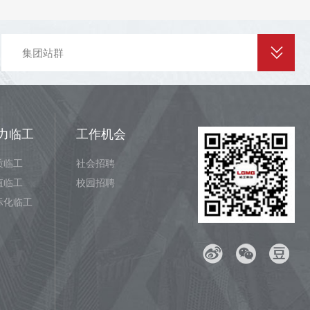

集团站群
力临工
工作机会
质临工
社会招聘
值临工
校园招聘
际化临工