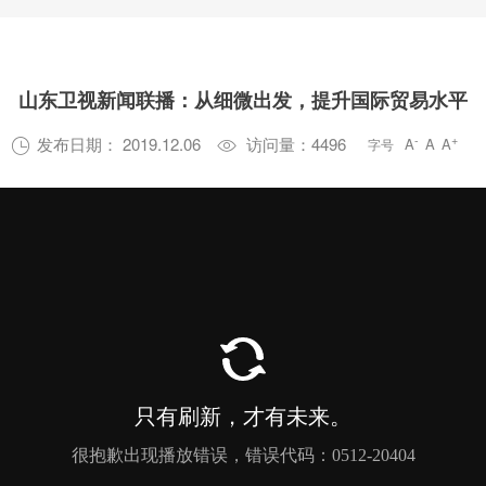
山东卫视新闻联播：从细微出发，提升国际贸易水平
-
+
发布日期： 2019.12.06
访问量：4496
A
A
A
字号

