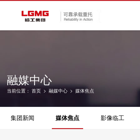
融媒中心
当前位置：
首页
>
融媒中心
> 媒体焦点
集团新闻
影像临工
媒体焦点